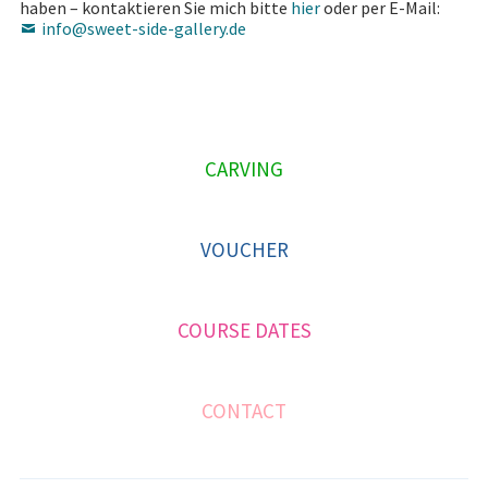
haben – kontaktieren Sie mich bitte
hier
oder per E-Mail:
Moments
info@sweet-side-gallery.de
Courses Date
Gallery
Course-Moments
P
CARVING
R
Kaleidoscope
I
Cake Details
VOUCHER
M
Events
A
News
COURSE DATES
R
Y
Contact
S
CONTACT
I
D