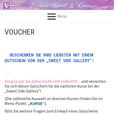
S
k
i
Menu
p
t
P
o
Home
VOUCHER
c
R
o
Info
n
I
t
About me
e
M
BESCHENKEN SIE IHRE LIEBSTEN MIT EINEM
n
Chairman of the jury
t
GUTSCHEIN VON DER „SWEET SIDE GALLERY“ !
A
R
Competitions
Y
Carving
Vergessen Sie dabei nicht sich selbst!!!!
…und wünschen
Sie sich diesen Gutschein für die nächsten Kurse bei der
M
Courses
„Sweet Side Gallery“!
E
(Die zahlreiche Auswahl an diversen Kursen finden Sie im
Courses
Menü-Punkt:
„KURSE“
).
N
Falls Sie weitere Fragen zum Einkauf eines Gutscheins
COURSE – MOMENTS Course-
U