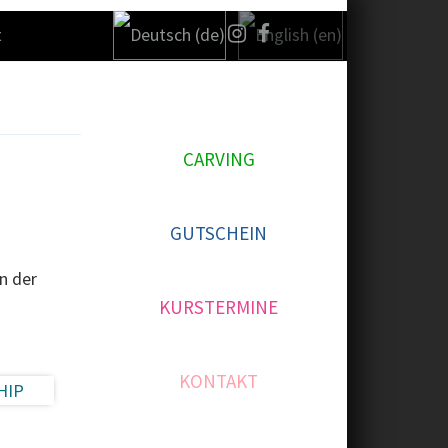
t
P
R
I
CARVING
M
A
GUTSCHEIN
R
Y
n der
S
KURSTERMINE
I
D
KONTAKT
E
B
A