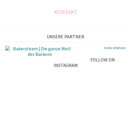
Y
S
KONTAKT
I
D
UNSERE PARTNER
E
mehr erfahren
B
FOLLOW ON
A
INSTAGRAM
R