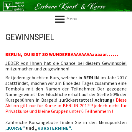
S
k
i
Menu
p
t
P
o
Home
GEWINNSPIEL
c
R
o
Info
n
I
t
BERLIN, DU BIST SO WUNDERBAAAAAAAAaaaaar. . . . . .
Über mich
e
M
JEDER von Ihnen hat die Chance bei diesem Gewinnspiel
n
mitzumachen und zu gewinnen!
Vorsitzende der
t
A
Jury
Bei jedem gebuchten Kurs, welcher
in BERLIN
im Jahr 2017
R
stattfindet, machen wir am Ende des Tages zusammen eine
Wettbewerbe
Tombola mit den Namen der Teilnehmer. Der gezogene
Y
Name gewinnt! Der Glückliche erhält auf der Stelle 50% der
Carving
Kursgebühren in Bargeld zurückerstattet!
Achtung!
Diese
M
Aktion gilt nur für Kurse in BERLIN 2017!!! jedoch nicht für
E
Kurse
Privatkurse und kleine Gruppen unter 6 Teilnehmern !
N
Zahlreiche Kursangebote finden Sie in den Menüpunkten
Kursbeschreibun
„KURSE“
und „
KURSTERMINE“.
gen
U