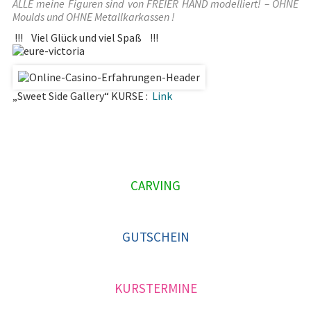
ALLE meine Figuren sind von FREIER HAND modelliert! – OHNE
Moulds und OHNE Metallkarkassen !
Kurs-Momente
!!! Viel Glück und viel Spaß !!!
Kurstermine
Gallery
„Sweet Side Gallery“ KURSE :
Link
Kurs-Momente
Kaleidoskop
Torten Details
P
CARVING
Events
R
I
News
GUTSCHEIN
M
Kontakt
A
KURSTERMINE
R